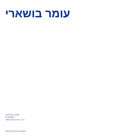
עומר בושארי
וילסון 8, תל אביב
03-9596855
tal@reactingstudio.com
סוכנות בוטיק לייצוג אישי