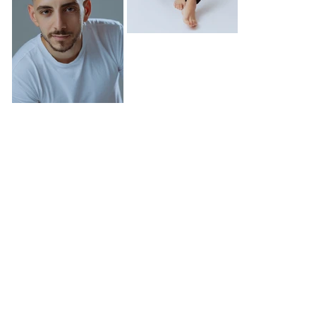
וילסון 8, תל אביב
03-9596855
tal@reactingstudio.com
סוכנות בוטיק לייצוג אישי
© 2035 by Yarimi Rubinstein
Desigin by A+ studio